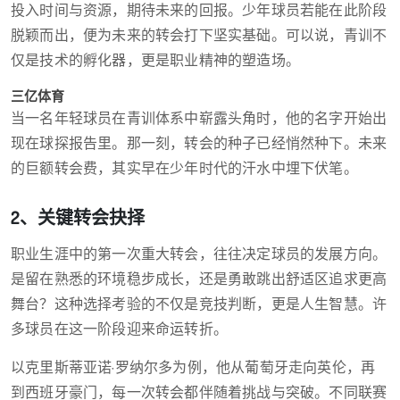
投入时间与资源，期待未来的回报。少年球员若能在此阶段
脱颖而出，便为未来的转会打下坚实基础。可以说，青训不
仅是技术的孵化器，更是职业精神的塑造场。
三亿体育
当一名年轻球员在青训体系中崭露头角时，他的名字开始出
现在球探报告里。那一刻，转会的种子已经悄然种下。未来
的巨额转会费，其实早在少年时代的汗水中埋下伏笔。
2、关键转会抉择
职业生涯中的第一次重大转会，往往决定球员的发展方向。
是留在熟悉的环境稳步成长，还是勇敢跳出舒适区追求更高
舞台？这种选择考验的不仅是竞技判断，更是人生智慧。许
多球员在这一阶段迎来命运转折。
以克里斯蒂亚诺·罗纳尔多为例，他从葡萄牙走向英伦，再
到西班牙豪门，每一次转会都伴随着挑战与突破。不同联赛