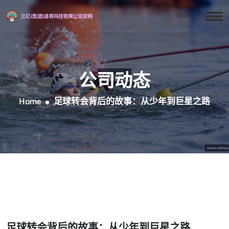
公司动态
Home
足球转会背后的故事：从少年到巨星之路
足球转会背后的故事：从少年到巨星之路