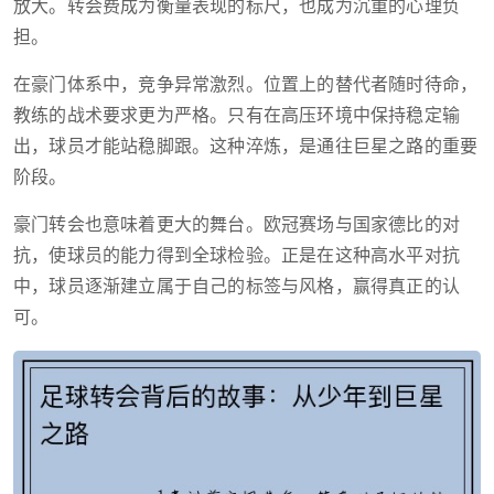
放大。转会费成为衡量表现的标尺，也成为沉重的心理负
担。
在豪门体系中，竞争异常激烈。位置上的替代者随时待命，
教练的战术要求更为严格。只有在高压环境中保持稳定输
出，球员才能站稳脚跟。这种淬炼，是通往巨星之路的重要
阶段。
豪门转会也意味着更大的舞台。欧冠赛场与国家德比的对
抗，使球员的能力得到全球检验。正是在这种高水平对抗
中，球员逐渐建立属于自己的标签与风格，赢得真正的认
可。