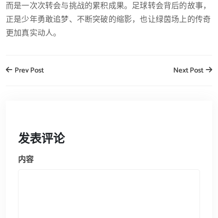
而是一次次转会与挑战的累积成果。足球转会背后的故事，
正是少年勇敢追梦、不断突破的缩影，也让绿茵场上的传奇
更加真实动人。
Prev Post
Next Post
发表评论
内容