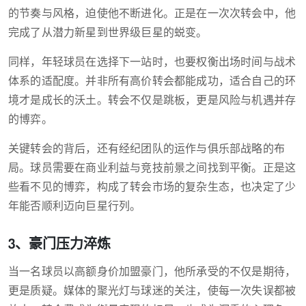
的节奏与风格，迫使他不断进化。正是在一次次转会中，他
完成了从潜力新星到世界级巨星的蜕变。
同样，年轻球员在选择下一站时，也要权衡出场时间与战术
体系的适配度。并非所有高价转会都能成功，适合自己的环
境才是成长的沃土。转会不仅是跳板，更是风险与机遇并存
的博弈。
关键转会的背后，还有经纪团队的运作与俱乐部战略的布
局。球员需要在商业利益与竞技前景之间找到平衡。正是这
些看不见的博弈，构成了转会市场的复杂生态，也决定了少
年能否顺利迈向巨星行列。
3、豪门压力淬炼
当一名球员以高额身价加盟豪门，他所承受的不仅是期待，
更是质疑。媒体的聚光灯与球迷的关注，使每一次失误都被