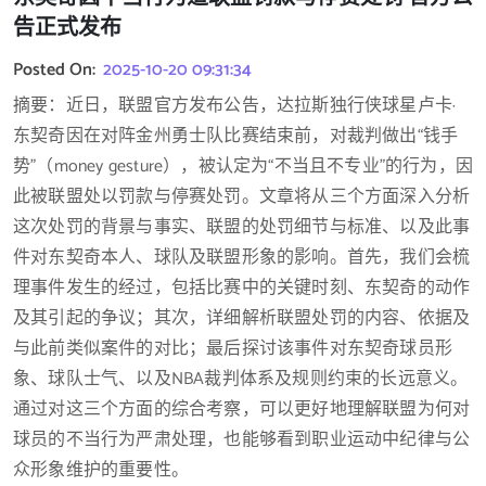
告正式发布
Posted On:
2025-10-20 09:31:34
摘要：近日，联盟官方发布公告，达拉斯独行侠球星卢卡·
东契奇因在对阵金州勇士队比赛结束前，对裁判做出“钱手
势”（money gesture），被认定为“不当且不专业”的行为，因
此被联盟处以罚款与停赛处罚。文章将从三个方面深入分析
这次处罚的背景与事实、联盟的处罚细节与标准、以及此事
件对东契奇本人、球队及联盟形象的影响。首先，我们会梳
理事件发生的经过，包括比赛中的关键时刻、东契奇的动作
及其引起的争议；其次，详细解析联盟处罚的内容、依据及
与此前类似案件的对比；最后探讨该事件对东契奇球员形
象、球队士气、以及NBA裁判体系及规则约束的长远意义。
通过对这三个方面的综合考察，可以更好地理解联盟为何对
球员的不当行为严肃处理，也能够看到职业运动中纪律与公
众形象维护的重要性。