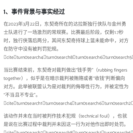
1、事件背景与事实经过
在2023年3月22日，东契奇所在的达拉斯独行侠队与金州勇
士队进行了一场激烈的常规赛。比赛最后阶段，仅剩1.7秒
时，独行侠落后两分，其间东契奇持球上篮未能命中，对方
在防守中没有被判罚犯规。
citeturn0search4turn0search8turn0search6turn0search5
当比赛结束前，东契奇对裁判做出“钱手势”（rubbing fingers
together），似乎是在暗示裁判被贿赂或者“收钱”判断偏向
对方。此举被联盟认为是对裁判的侮辱性行为，并被定性为
“不当且不专业”。
citeturn0search1turn0search4turn0search6turn0search2
该动作并未在当时被判作技术犯规（technical foul），也就
是说在比赛过程中裁判并未因这一行为对他作出即时处罚。
citeturn0search7turn0search8turn0search1turn0search6