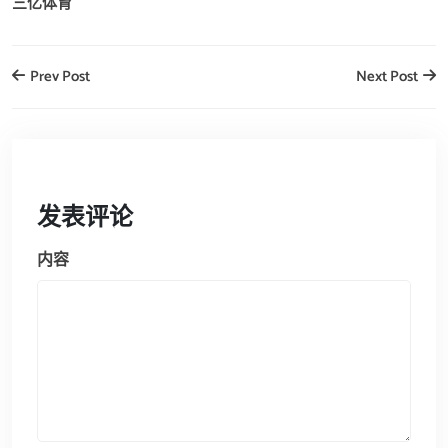
三亿体育
Prev Post
Next Post
发表评论
内容