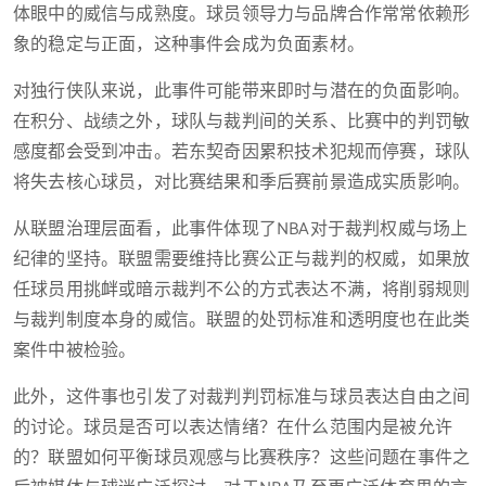
体眼中的威信与成熟度。球员领导力与品牌合作常常依赖形
象的稳定与正面，这种事件会成为负面素材。
对独行侠队来说，此事件可能带来即时与潜在的负面影响。
在积分、战绩之外，球队与裁判间的关系、比赛中的判罚敏
感度都会受到冲击。若东契奇因累积技术犯规而停赛，球队
将失去核心球员，对比赛结果和季后赛前景造成实质影响。
从联盟治理层面看，此事件体现了NBA对于裁判权威与场上
纪律的坚持。联盟需要维持比赛公正与裁判的权威，如果放
任球员用挑衅或暗示裁判不公的方式表达不满，将削弱规则
与裁判制度本身的威信。联盟的处罚标准和透明度也在此类
案件中被检验。
此外，这件事也引发了对裁判判罚标准与球员表达自由之间
的讨论。球员是否可以表达情绪？在什么范围内是被允许
的？联盟如何平衡球员观感与比赛秩序？这些问题在事件之