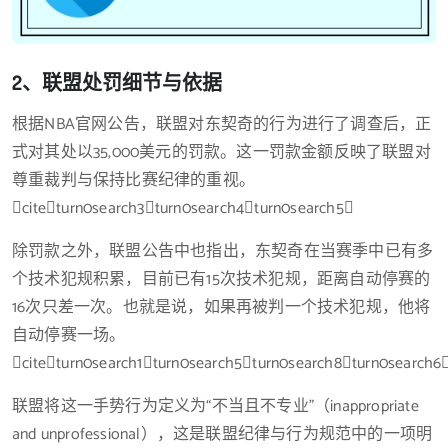
2、联盟处罚细节与依据
根据NBA官网公告，联盟对东契奇的行为进行了调查后，正
式对其处以35,000美元的罚款。这一罚款金额反映了联盟对
尊重裁判与保持比赛纪律的重视。
citeturn0search3turn0search4turn0search5
除罚款之外，联盟公告中也指出，东契奇在当赛季中已有多
个技术犯规积累，目前已有15次技术犯规，距离自动停赛的
16次只差一次。也就是说，如果再被判一个技术犯规，他将
自动停赛一场。
citeturn0search1turn0search5turn0search8turn0search6
联盟将这一手势行为定义为“不当且不专业”（inappropriate
and unprofessional），这是联盟纪律与行为规范中的一项明