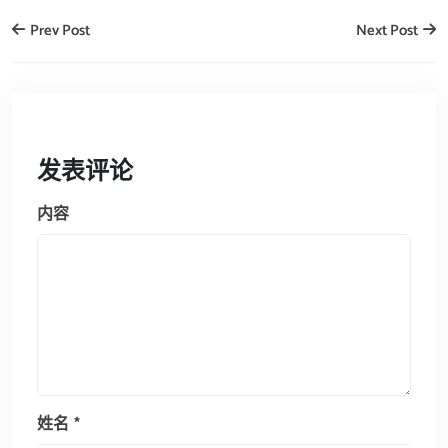
Prev Post
Next Post
发表评论
内容
姓名
*