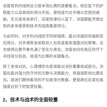
浓眉哥的内线统治力是本场比赛的首要看点。他在篮下的护
框能力以及高效的得分手段，使他成为对手难以忽视的威
胁。无论是背身单打，还是快速切入篮下，浓眉都能凭借出
色的身体素质和技术完成高难度得分。
与此同时，对手的内线防守同样强悍。面对浓眉的突破和低
位得分，对手通常会采取双人包夹或者高强度对抗策略，这
也使得比赛节奏充满了变化与悬念。浓眉如何在高压防守下
寻找得分机会，将成为比赛的关键看点。
除了身体对抗，心理博弈也是球星对决的重要组成部分。浓
眉在面对强力防守时的冷静与决策能力，将直接影响比赛走
向。球迷们期待看到的不仅是得分数据，更是两位巨星在高
强度对抗下的智慧较量。
2、技术与战术的全面较量