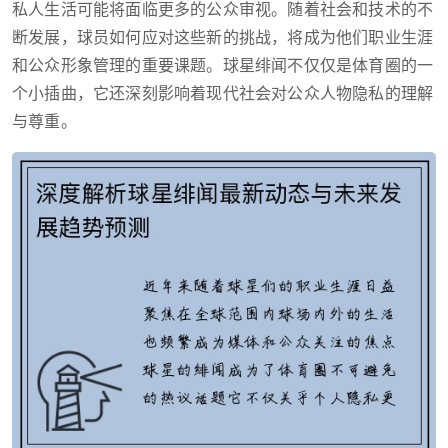
私人生活可能将面临更多的公众审视。随着社会和技术的不
断发展，球员如何应对这些新的挑战，将成为他们职业生涯
和公众形象管理的重要课题。球星绯闻不仅仅是体育圈的一
个小插曲，它还深刻影响着现代社会对公众人物隐私的理解
与尊重。