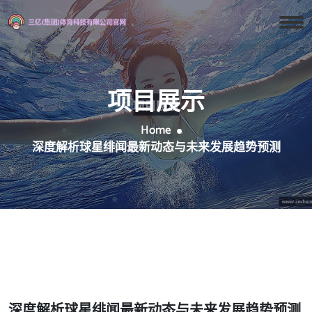
项目展示
Home
深度解析球星绯闻最新动态与未来发展趋势预测
深度解析球星绯闻最新动态与未来发展趋势预测