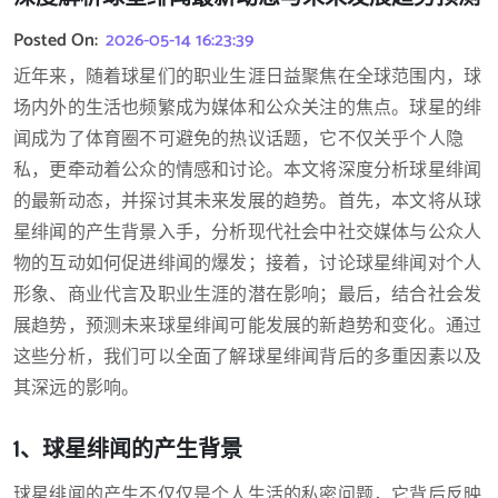
Posted On:
2026-05-14 16:23:39
近年来，随着球星们的职业生涯日益聚焦在全球范围内，球
场内外的生活也频繁成为媒体和公众关注的焦点。球星的绯
闻成为了体育圈不可避免的热议话题，它不仅关乎个人隐
私，更牵动着公众的情感和讨论。本文将深度分析球星绯闻
的最新动态，并探讨其未来发展的趋势。首先，本文将从球
星绯闻的产生背景入手，分析现代社会中社交媒体与公众人
物的互动如何促进绯闻的爆发；接着，讨论球星绯闻对个人
形象、商业代言及职业生涯的潜在影响；最后，结合社会发
展趋势，预测未来球星绯闻可能发展的新趋势和变化。通过
这些分析，我们可以全面了解球星绯闻背后的多重因素以及
其深远的影响。
1、球星绯闻的产生背景
球星绯闻的产生不仅仅是个人生活的私密问题，它背后反映