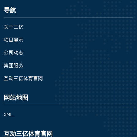
导航
关于三亿
项目展示
公司动态
集团服务
互动三亿体育官网
网站地图
XML
互动三亿体育官网